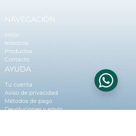
NAVEGACIÓN
Inicio
Nosotros
Productos
Contacto
AYUDA
Tu cuenta
Aviso de privacidad
Métodos de pago
Devoluciones y envío
Términos y condiciones
Preguntas frecuentes
SUCURSALES