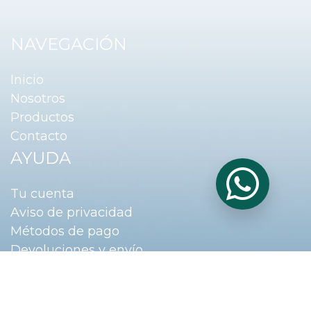
NAVEGACIÓN
Inicio
Nosotros
Productos
Contacto
AYUDA
Tu cuenta
Aviso de privacidad
Métodos de pago
Devoluciones y envío
Términos y condiciones
Preguntas frecuentes
SUCURSALES