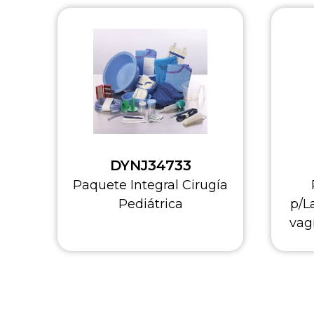
DYNJS0902
gía
Paquete Integral
p/Laparoscopía asistida
vaginal e Histerectomía