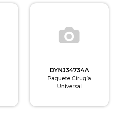
DYNJ16982B
a
Paquetes Cirugía Menor