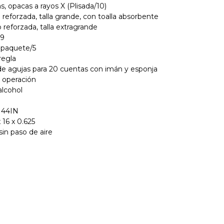
s, opacas a rayos X (Plisada/10)
o reforzada, talla grande, con toalla absorbente
o reforzada, talla extragrande
19
4 paquete/5
regla
e agujas para 20 cuentas con imán y esponja
e operación
alcohol
x144IN
 16 x 0.625
sin paso de aire