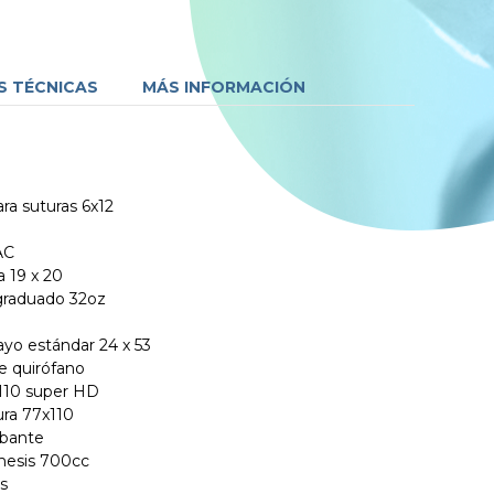
S TÉCNICAS
MÁS INFORMACIÓN
ara suturas 6x12
AC
a 19 x 20
 graduado 32oz
yo estándar 24 x 53
e quirófano
 110 super HD
ra 77x110
rbante
Emesis 700cc
as