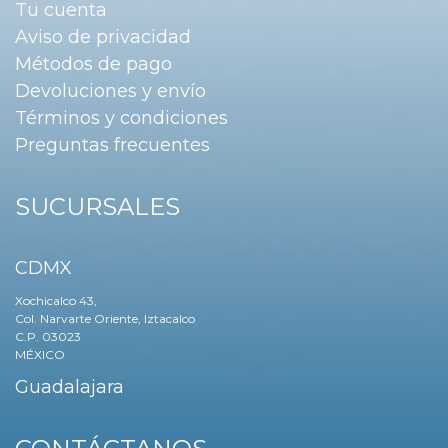
Tu cuenta
Aviso de privacidad
Métodos de pago
Devoluciones y envío
Términos y condiciones
Preguntas frecuentes
SUCURSALES
CDMX
Xochicalco 43,
Col. Narvarte Oriente, Iztacalco
C.P. 03023
MÉXICO
Guadalajara